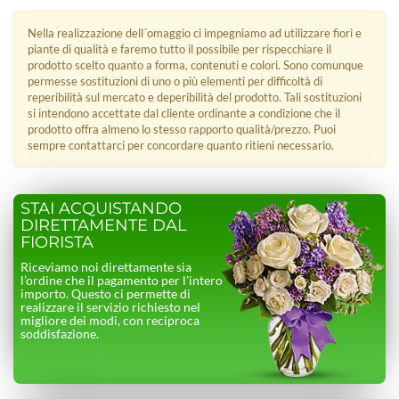
Nella realizzazione dell´omaggio ci impegniamo ad utilizzare fiori e
piante di qualità e faremo tutto il possibile per rispecchiare il
prodotto scelto quanto a forma, contenuti e colori. Sono comunque
permesse sostituzioni di uno o più elementi per difficoltà di
reperibilità sul mercato e deperibilità del prodotto. Tali sostituzioni
si intendono accettate dal cliente ordinante a condizione che il
prodotto offra almeno lo stesso rapporto qualità/prezzo. Puoi
sempre contattarci per concordare quanto ritieni necessario.
STAI ACQUISTANDO
DIRETTAMENTE DAL
FIORISTA
Riceviamo noi direttamente sia
l’ordine che il pagamento per l’intero
importo. Questo ci permette di
realizzare il servizio richiesto nel
migliore dei modi, con reciproca
soddisfazione.