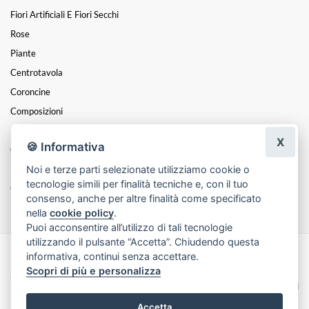
Fiori Artificiali E Fiori Secchi
Rose
Piante
Centrotavola
Coroncine
Composizioni
Natale
X
🍪 Informativa
Cesti
Noi e terze parti selezionate utilizziamo cookie o
Funebre
tecnologie simili per finalità tecniche e, con il tuo
Oggettistica
consenso, anche per altre finalità come specificato
nella
cookie policy
.
Puoi acconsentire all’utilizzo di tali tecnologie
utilizzando il pulsante “Accetta”. Chiudendo questa
informativa, continui senza accettare.
Made with
by
Infoser.it
-
Realizzazione Siti ecommerce per Fioristi
- ©
Scopri di più e personalizza
2026
Privacy Policy
Cookie Policy
Termini e Condizioni
Accetta