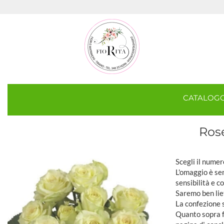
CATALOG
Ros
Scegli il numer
L'omaggio è sem
sensibilità e c
Saremo ben lie
La confezione 
Quanto sopra fa