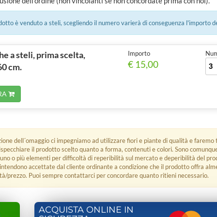
usione dell'ordine (non vincolanti se non concordate prima con noi).
tto è venduto a steli, scegliendo il numero varierà di conseguenza l'importo d
e a steli, prima scelta,
Importo
Num.
€ 15,00
60 cm.
RA
zione dell´omaggio ci impegniamo ad utilizzare fiori e piante di qualità e faremo t
rispecchiare il prodotto scelto quanto a forma, contenuti e colori. Sono comunq
 uno o più elementi per difficoltà di reperibilità sul mercato e deperibilità del pro
i intendono accettate dal cliente ordinante a condizione che il prodotto offra alm
tà/prezzo. Puoi sempre contattarci per concordare quanto ritieni necessario.
ACQUISTA ONLINE IN