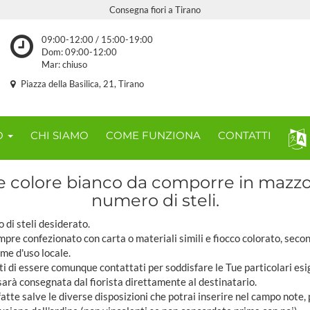
Consegna fiori a Tirano
09:00-12:00 / 15:00-19:00
Dom: 09:00-12:00
Mar: chiuso
Piazza della Basilica, 21, Tirano
O
CHI SIAMO
COME FUNZIONA
CONTATTI
e colore bianco da comporre in mazzo
numero di steli.
o di steli desiderato.
pre confezionato con carta o materiali simili e fiocco colorato, seco
ome d'uso locale.
ti di essere comunque contattati per soddisfare le Tue particolari esi
sarà consegnata dal fiorista direttamente al destinatario.
tte salve le diverse disposizioni che potrai inserire nel campo note,