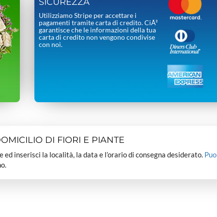
SICUREZZA
Utilizziamo Stripe per accettare i
pagamenti tramite carta di credito. CiÃ²
garantisce che le informazioni della tua
carta di credito non vengono condivise
con noi.
MICILIO DI FIORI E PIANTE
dee ed inserisci la località, la data e l’orario di consegna desiderato.
Puo
o.