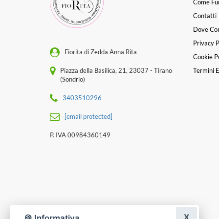
Come Fu
Contatti
Dove Co
Privacy P
Fiorita di Zedda Anna Rita
Cookie Po
Piazza della Basilica, 21, 23037 - Tirano
Termini E
(Sondrio)
3403510296
[email protected]
P. IVA 00984360149
X
🍪 Informativa