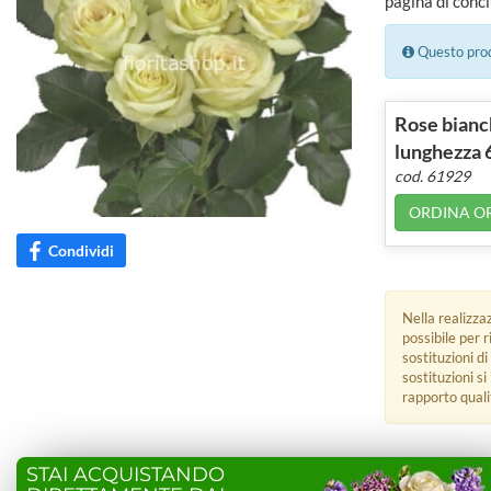
pagina di concl
Questo prodo
Rose bianch
lunghezza 
cod. 61929
ORDINA O
Condividi
Nella realizza
possibile per 
sostituzioni di
sostituzioni s
rapporto quali
STAI ACQUISTANDO